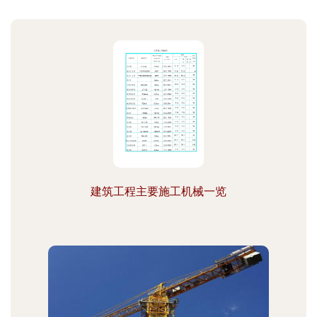
建筑工程主要施工机械一览