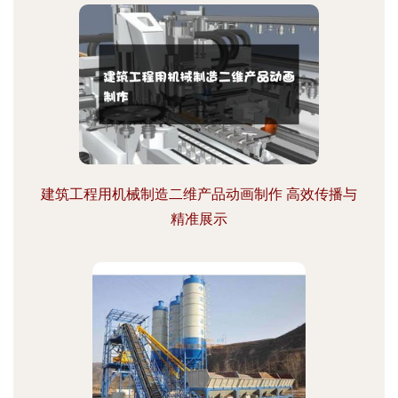
建筑工程用机械制造二维产品动画制作 高效传播与
精准展示