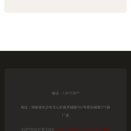
电话：1397538**
地址：湖南省长沙市天心区新开铺路960号黑石铺第075栋
厂房
COPYRIGHT © 2026
WWW.HNYISHENG1688.COM
建筑