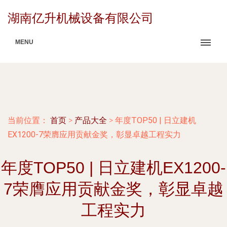
湖南亿升机械设备有限公司
MENU
当前位置：
首页
>
产品大全
>
年度TOP50 | 日立建机
EX1200-7荣膺应用贡献金奖，彰显卓越工程实力
年度TOP50 | 日立建机EX1200-
7荣膺应用贡献金奖，彰显卓越
工程实力