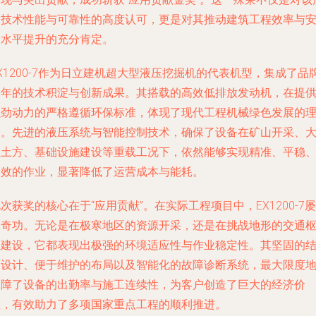
品技术性能与可靠性的高度认可，更是对其推动建筑工程效率与
全水平提升的充分肯定。
X1200-7作为日立建机超大型液压挖掘机的代表机型，集成了品
多年的技术积淀与创新成果。其搭载的高效低排放发动机，在提
强劲动力的严格遵循环保标准，体现了现代工程机械绿色发展的
念。先进的液压系统与智能控制技术，确保了设备在矿山开采、
型土方、基础设施建设等重载工况下，依然能够实现精准、平稳
高效的作业，显著降低了运营成本与能耗。
次获奖的核心在于“应用贡献”。在实际工程项目中，EX1200-7屡
建奇功。无论是在极寒地区的资源开采，还是在挑战地形的交通
纽建设，它都表现出极强的环境适应性与作业稳定性。其坚固的
构设计、便于维护的布局以及智能化的故障诊断系统，最大限度
保障了设备的出勤率与施工连续性，为客户创造了巨大的经济价
值，有效助力了多项国家重点工程的顺利推进。