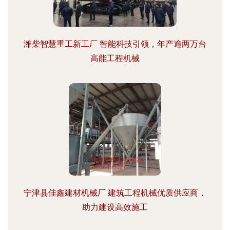
潍柴智慧重工新工厂 智能科技引领，年产逾两万台
高能工程机械
宁津县佳鑫建材机械厂 建筑工程机械优质供应商，
助力建设高效施工