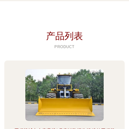
产品列表
PRODUCT