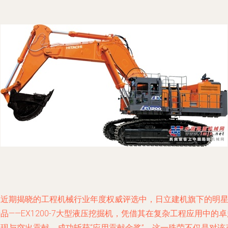
在近期揭晓的工程机械行业年度权威评选中，日立建机旗下的明
品——EX1200-7大型液压挖掘机，凭借其在复杂工程应用中的卓
表现与突出贡献，成功斩获“应用贡献金奖”。这一殊荣不仅是对该