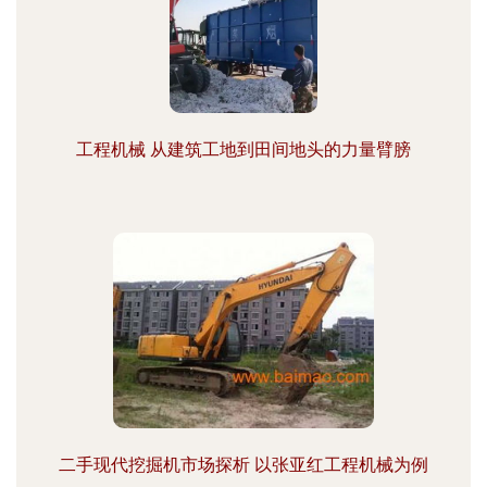
工程机械 从建筑工地到田间地头的力量臂膀
二手现代挖掘机市场探析 以张亚红工程机械为例