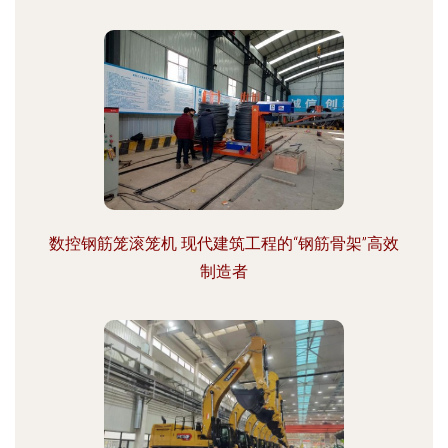
数控钢筋笼滚笼机 现代建筑工程的“钢筋骨架”高效
制造者