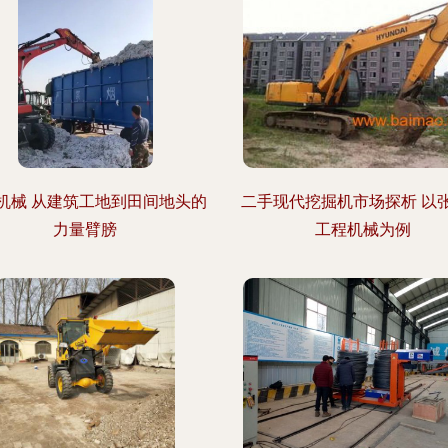
机械 从建筑工地到田间地头的
二手现代挖掘机市场探析 以
力量臂膀
工程机械为例