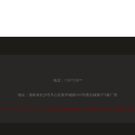
电话：1397538**
地址：湖南省长沙市天心区新开铺路960号黑石铺第075栋厂房
WWW.HNYISHENG1688.COM
建筑工程机械
湖南亿升机械设备有限公司
建筑工程机