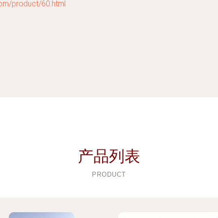
product/60.html
产品列表
PRODUCT