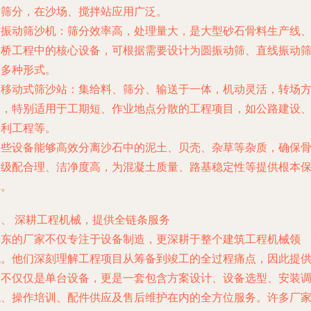
的筛分，在沙场、搅拌站应用广泛。
.
振动筛沙机
：筛分效率高，处理量大，是大型砂石骨料生产线
路桥工程中的核心设备，可根据需要设计为圆振动筛、直线振动
等多种形式。
.
移动式筛沙站
：集给料、筛分、输送于一体，机动灵活，转场
便，特别适用于工期短、作业地点分散的工程项目，如公路建设
水利工程等。
这些设备能够高效分离沙石中的泥土、贝壳、杂草等杂质，确保
料级配合理、洁净度高，为混凝土质量、路基稳定性等提供根本
障。
三、 深耕工程机械，提供全链条服务
山东的厂家不仅专注于设备制造，更深耕于整个建筑工程机械领
域。他们深刻理解工程项目从筹备到竣工的全过程痛点，因此提
的不仅仅是单台设备，更是一套包含方案设计、设备选型、安装
试、操作培训、配件供应及售后维护在内的全方位服务。许多厂