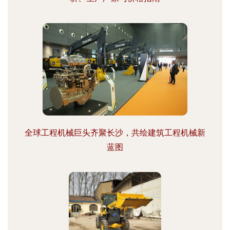
全球工程机械巨头齐聚长沙，共绘建筑工程机械新
蓝图