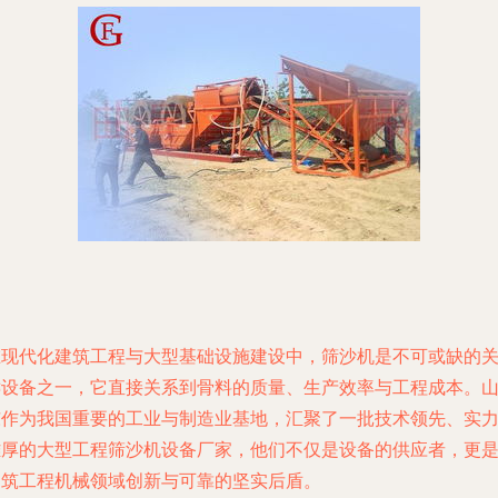
在现代化建筑工程与大型基础设施建设中，筛沙机是不可或缺的
键设备之一，它直接关系到骨料的质量、生产效率与工程成本。
东作为我国重要的工业与制造业基地，汇聚了一批技术领先、实
雄厚的大型工程筛沙机设备厂家，他们不仅是设备的供应者，更
建筑工程机械领域创新与可靠的坚实后盾。