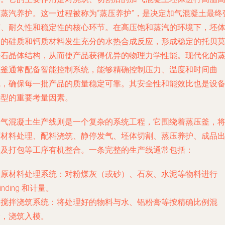
压蒸汽养护。这一过程被称为“蒸压养护”，是决定加气混凝土最终
度、耐久性和稳定性的核心环节。在高压饱和蒸汽的环境下，坯
内的硅质和钙质材料发生充分的水热合成反应，形成稳定的托贝
来石晶体结构，从而使产品获得优异的物理力学性能。现代化的
压釜通常配备智能控制系统，能够精确控制压力、温度和时间曲
线，确保每一批产品的质量稳定可靠。其安全性和能效比也是设
选型的重要考量因素。
加气混凝土生产线则是一个复杂的系统工程，它围绕着蒸压釜，
原材料处理、配料浇筑、静停发气、坯体切割、蒸压养护、成品
釜及打包等工序有机整合。一条完整的生产线通常包括：
. 原材料处理系统：对粉煤灰（或砂）、石灰、水泥等物料进行
rinding 和计量。
. 搅拌浇筑系统：将处理好的物料与水、铝粉膏等按精确比例混
合，浇筑入模。