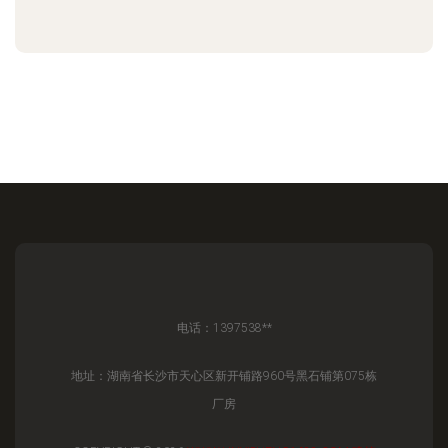
电话：1397538**
地址：湖南省长沙市天心区新开铺路960号黑石铺第075栋
厂房