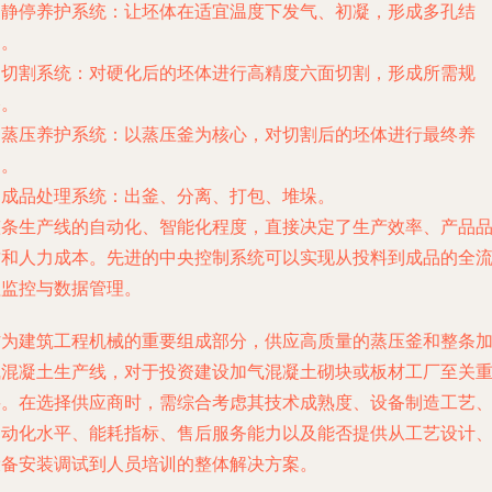
. 静停养护系统：让坯体在适宜温度下发气、初凝，形成多孔结
构。
. 切割系统：对硬化后的坯体进行高精度六面切割，形成所需规
格。
. 蒸压养护系统：以蒸压釜为核心，对切割后的坯体进行最终养
护。
. 成品处理系统：出釜、分离、打包、堆垛。
整条生产线的自动化、智能化程度，直接决定了生产效率、产品
质和人力成本。先进的中央控制系统可以实现从投料到成品的全
程监控与数据管理。
作为建筑工程机械的重要组成部分，供应高质量的蒸压釜和整条
气混凝土生产线，对于投资建设加气混凝土砌块或板材工厂至关
要。在选择供应商时，需综合考虑其技术成熟度、设备制造工艺
自动化水平、能耗指标、售后服务能力以及能否提供从工艺设计
设备安装调试到人员培训的整体解决方案。